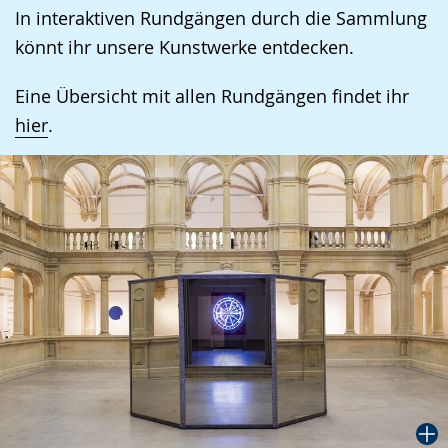
wechseln.
Deutscher
In interaktiven Rundgängen durch die Sammlung
Gebärdensprache
könnt ihr unsere Kunstwerke entdecken.
wird
angezeigt.
Eine Übersicht mit allen Rundgängen findet ihr
hier
.