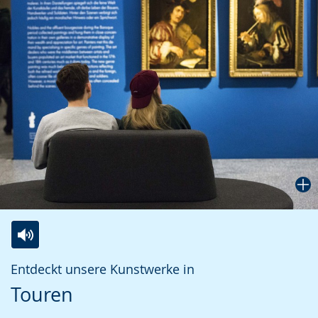
Zur
Aktiviere
Ein
Entdeckt unsere Kunstwerke in
Leichten
Audio-
Video
Touren
Sprache
Unterstützung.
in