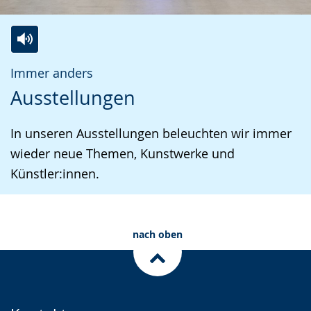
Zur
Aktiviere
Ein
Immer anders
Leichten
Audio-
Video
Ausstellungen
Sprache
Unterstützung.
in
wechseln.
Deutscher
In unseren Ausstellungen beleuchten wir immer
Gebärdensprache
wieder neue Themen, Kunstwerke und
wird
Künstler:innen.
angezeigt.
nach oben