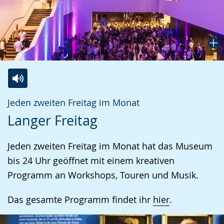
Zur
Aktiviere
Ein
Jeden zweiten Freitag im Monat
Leichten
Audio-
Video
Langer Freitag
Sprache
Unterstützung.
in
wechseln.
Deutscher
Jeden zweiten Freitag im Monat hat das Museum
Gebärdensprache
bis 24 Uhr geöffnet mit einem kreativen
wird
Programm an Workshops, Touren und Musik.
angezeigt.
Das gesamte Programm findet ihr
hier
.