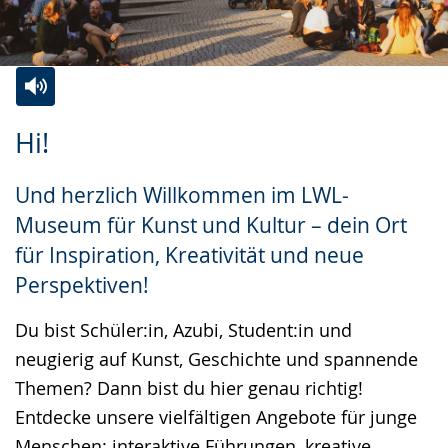
Zur
Aktiviere
Ein
Hi!
Leichten
Audio-
Video
Sprache
Unterstützung.
in
Und herzlich Willkommen im LWL-
wechseln.
Deutscher
Museum für Kunst und Kultur – dein Ort
Gebärdensprache
für Inspiration, Kreativität und neue
wird
Perspektiven!
angezeigt.
Du bist Schüler:in, Azubi, Student:in und
neugierig auf Kunst, Geschichte und spannende
Themen? Dann bist du hier genau richtig!
Entdecke unsere vielfältigen Angebote für junge
Menschen: interaktive Führungen, kreative