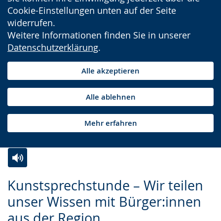
Cookie-Einstellungen unten auf der Seite
widerrufen.
Weitere Informationen finden Sie in unserer
Datenschutzerklärung
.
Alle akzeptieren
Alle ablehnen
Mehr erfahren
Zur
Aktiviere
Ein
Kunstsprechstunde – Wir teilen
Leichten
Audio-
Video
unser Wissen mit Bürger:innen
Sprache
Unterstützung.
in
aus der Region
wechseln.
Deutscher