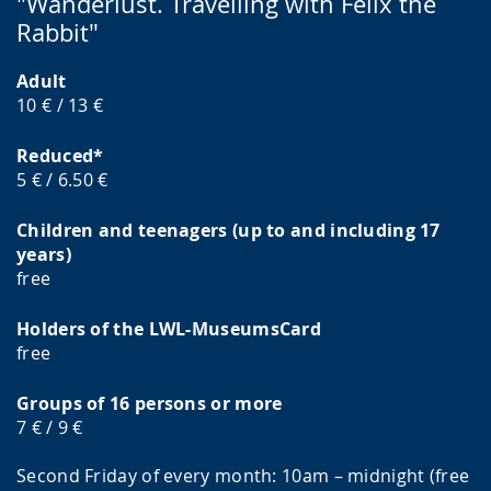
"Wanderlust. Travelling with Felix the
Rabbit"
Adult
10 € / 13 €
Reduced*
5 € / 6.50 €
Children and teenagers (up to and including 17
years)
free
Holders of the LWL-MuseumsCard
free
Groups of 16 persons or more
7 € / 9 €
Second Friday of every month: 10am – midnight (free