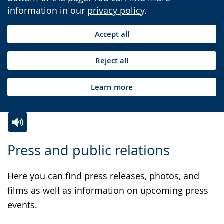
information in our
privacy policy
.
Accept all
Reject all
Learn more
Switch
Activate
A
Press and public relations
to
audio
video
simple
support.
will
Here you can find press releases, photos, and
language.
open
films as well as information on upcoming press
up
events.
presenting