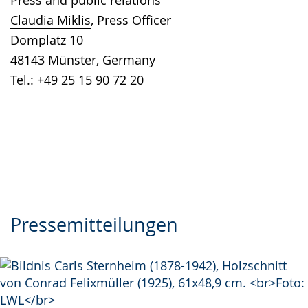
Press and public relations
language.
open
Claudia Miklis
, Press Officer
up
Domplatz 10
presenting
48143 Münster, Germany
the
Tel.: +49 25 15 90 72 20
text
in
sign
language.
Pressemitteilungen