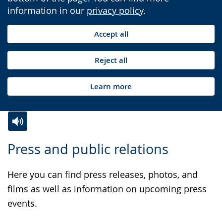
information in our
privacy policy
.
Accept all
Reject all
Learn more
Switch
Activate
A
Press and public relations
to
audio
video
simple
support.
will
Here you can find press releases, photos, and
language.
open
films as well as information on upcoming press
up
events.
presenting