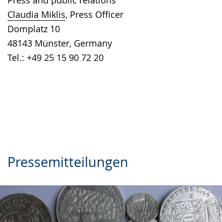
Press and public relations
language.
open
Claudia Miklis
, Press Officer
up
Domplatz 10
presenting
48143 Münster, Germany
the
Tel.: +49 25 15 90 72 20
text
in
sign
language.
Pressemitteilungen