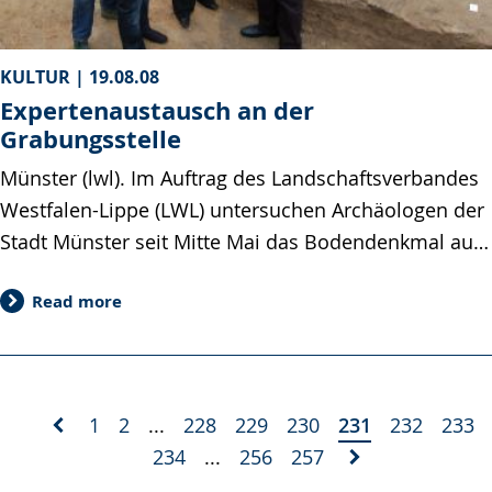
KULTUR |
19.08.08
Expertenaustausch an der
Grabungsstelle
Münster (lwl). Im Auftrag des Landschaftsverbandes
Westfalen-Lippe (LWL) untersuchen Archäologen der
Stadt Münster seit Mitte Mai das Bodendenkmal au…
Read more
1
2
...
228
229
230
231
232
233
234
...
256
257