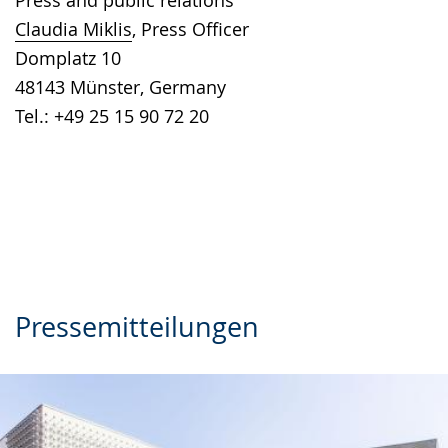
Press and public relations
language.
open
Claudia Miklis
, Press Officer
up
Domplatz 10
presenting
48143 Münster, Germany
the
Tel.: +49 25 15 90 72 20
text
in
sign
language.
Pressemitteilungen