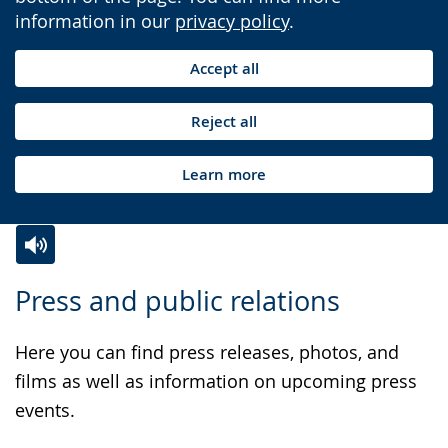
information in our
privacy policy
.
Accept all
Reject all
Learn more
Switch
Activate
A
Press and public relations
to
audio
video
simple
support.
will
Here you can find press releases, photos, and
language.
open
films as well as information on upcoming press
up
events.
presenting