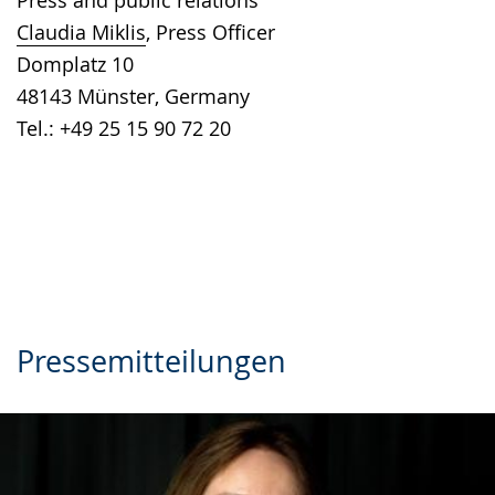
Press and public relations
language.
open
Claudia Miklis
, Press Officer
up
Domplatz 10
presenting
48143 Münster, Germany
the
Tel.: +49 25 15 90 72 20
text
in
sign
language.
Pressemitteilungen