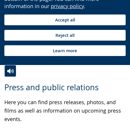
information in our
privacy policy
.
Accept all
Reject all
Learn more
Switch
Activate
A
Press and public relations
to
audio
video
simple
support.
will
Here you can find press releases, photos, and
language.
open
films as well as information on upcoming press
up
events.
presenting