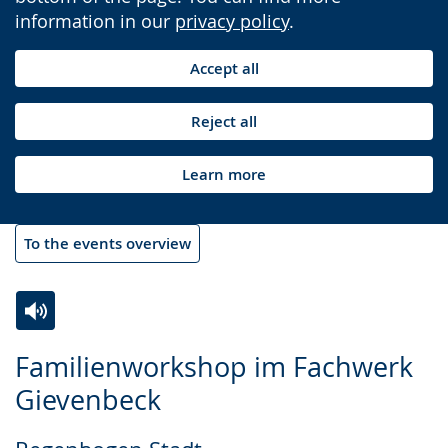
information in our
privacy policy
.
Accept all
Reject all
Learn more
To the events overview
Switch
Activate
A
Familienworkshop im Fachwerk
to
audio
video
Gievenbeck
simple
support.
will
language.
open