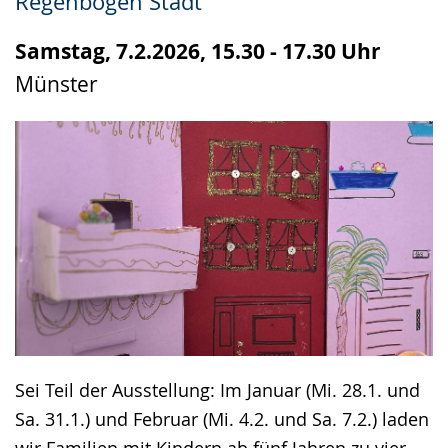
Regenbogen Stadt
up
presenting
Samstag, 7.2.2026, 15.30 - 17.30 Uhr
the
Münster
text
in
sign
language.
Sei Teil der Ausstellung: Im Januar (Mi. 28.1. und
Sa. 31.1.) und Februar (Mi. 4.2. und Sa. 7.2.) laden
wir Familien mit Kindern ab fünf Jahren zu vier