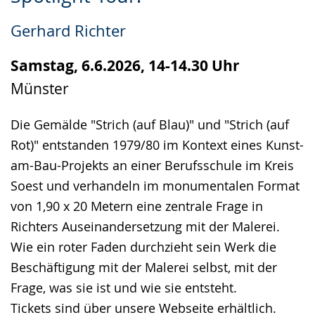
Leichten
Audio-
Video
Sprache
Unterstützung.
in
Gerhard Richter
wechseln.
Deutscher
Gebärdensprache
Samstag, 6.6.2026, 14-14.30 Uhr
wird
Münster
angezeigt.
Die Gemälde "Strich (auf Blau)" und "Strich (auf
Rot)" entstanden 1979/80 im Kontext eines Kunst-
am-Bau-Projekts an einer Berufsschule im Kreis
Soest und verhandeln im monumentalen Format
von 1,90 x 20 Metern eine zentrale Frage in
Richters Auseinandersetzung mit der Malerei.
Wie ein roter Faden durchzieht sein Werk die
Beschäftigung mit der Malerei selbst, mit der
Frage, was sie ist und wie sie entsteht.
Tickets sind über unsere Webseite erhältlich.