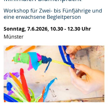
Leichten
Audio-
Video
Sprache
Unterstützung.
in
Workshop für Zwei- bis Fünfjährige und
wechseln.
Deutscher
eine erwachsene Begleitperson
Gebärdensprache
wird
Sonntag, 7.6.2026, 10.30 - 12.30 Uhr
angezeigt.
Münster