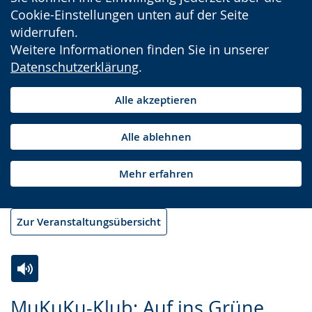
Cookie-Einstellungen unten auf der Seite
widerrufen.
Weitere Informationen finden Sie in unserer
Datenschutzerklärung
.
Alle akzeptieren
Alle ablehnen
Mehr erfahren
Zur Veranstaltungsübersicht
Zur
Aktiviere
Ein
MuKuKu-Klub: Auf ins Grüne