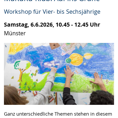
Leichten
Audio-
Video
Sprache
Unterstützung.
in
Workshop für Vier- bis Sechsjährige
wechseln.
Deutscher
Gebärdensprache
Samstag, 6.6.2026, 10.45 - 12.45 Uhr
wird
Münster
angezeigt.
Ganz unterschiedliche Themen stehen in diesem