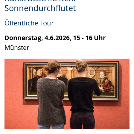
Leichten
Audio-
Video
Sonnendurchflutet
Sprache
Unterstützung.
in
wechseln.
Deutscher
Öffentliche Tour
Gebärdensprache
wird
Donnerstag, 4.6.2026, 15 - 16 Uhr
angezeigt.
Münster