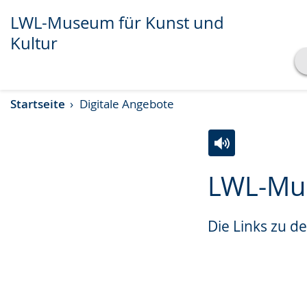
LWL-Museum für Kunst und
Kultur
Transkript anzeigen
Startseite
Digitale Angebote
Abspielen
Pausieren
Zur
Aktiviere
Ein
LWL-Mus
Leichten
Audio-
Video
Sprache
Unterstützung.
in
Die Links zu d
wechseln.
Deutscher
Gebärdensprach
wird
angezeigt.