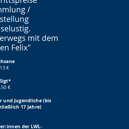
mlung /
stellung
selustig.
erwegs mit dem
en Felix"
chsene
 13 €
igt*
6.50 €
r und Jugendliche (bis
hließlich 17 Jahre)
er:innen der LWL-