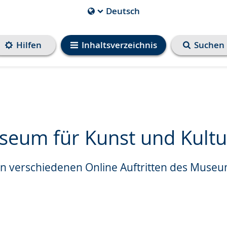
Deutsch
Die
aktuelle
Sprache
Hilfen
Inhaltsverzeichnis
Suchen
ist
eum für Kunst und Kultur
en verschiedenen Online Auftritten des Muse
e