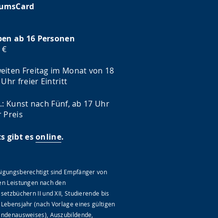
umsCard
en ab 16 Personen
 €
eiten Freitag im Monat von 18
 Uhr freier Eintritt
.: Kunst nach Fünf, ab 17 Uhr
 Preis
ts gibt es
online
.
igungsberechtigt sind Empfänger von
en Leistungen nach den
setzbüchern II und XII, Studierende bis
 Lebensjahr (nach Vorlage eines gültigen
endenausweises), Auszubildende,