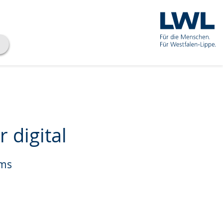
 digital
ums