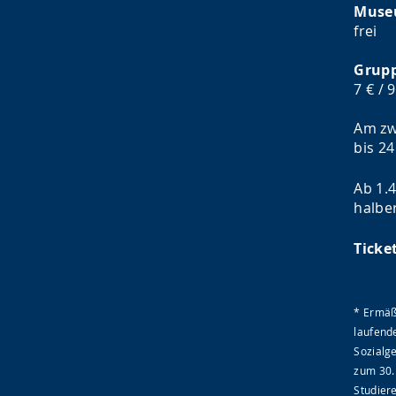
Muse
frei
Grupp
7 € / 9
Am zw
bis 24
Ab 1.4
halber
Ticke
* Ermäß
laufend
Sozialge
zum 30.
Studier