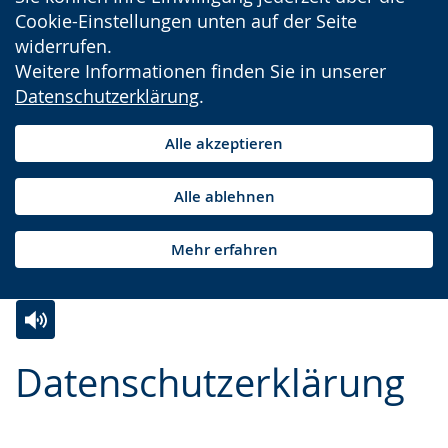
Cookie-Einstellungen unten auf der Seite
widerrufen.
Weitere Informationen finden Sie in unserer
Datenschutzerklärung
.
Alle akzeptieren
Alle ablehnen
Mehr erfahren
Zur
Aktiviere
Ein
Datenschutzerklärung
Leichten
Audio-
Video
Sprache
Unterstützung.
in
wechseln.
Deutscher