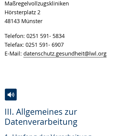
Maßregelvollzugskliniken
Hörsterplatz 2
48143 Münster
Telefon: 0251 591- 5834
Telefax: 0251 591- 6907
E-Mail:
datenschutz.gesundheit@lwl.org
Zur
Aktiviere
Ein
III. Allgemeines zur
Leichten
Audio-
Video
Datenverarbeitung
Sprache
Unterstützung.
in
wechseln.
Deutscher