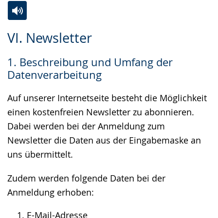
Zur
Aktiviere
Ein
VI. Newsletter
Leichten
Audio-
Video
Sprache
Unterstützung.
in
1. Beschreibung und Umfang der
wechseln.
Deutscher
Datenverarbeitung
Gebärdensprache
wird
Auf unserer Internetseite besteht die Möglichkeit
angezeigt.
einen kostenfreien Newsletter zu abonnieren.
Dabei werden bei der Anmeldung zum
Newsletter die Daten aus der Eingabemaske an
uns übermittelt.
Zudem werden folgende Daten bei der
Anmeldung erhoben:
E-Mail-Adresse