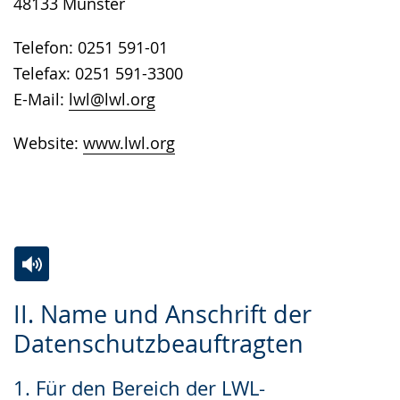
48133 Münster
Telefon: 0251 591-01
Telefax: 0251 591-3300
E-Mail:
lwl@lwl.org
Website:
www.lwl.org
Zur
Aktiviere
Ein
II. Name und Anschrift der
Leichten
Audio-
Video
Datenschutzbeauftragten
Sprache
Unterstützung.
in
wechseln.
Deutscher
1. Für den Bereich der LWL-
Gebärdensprache