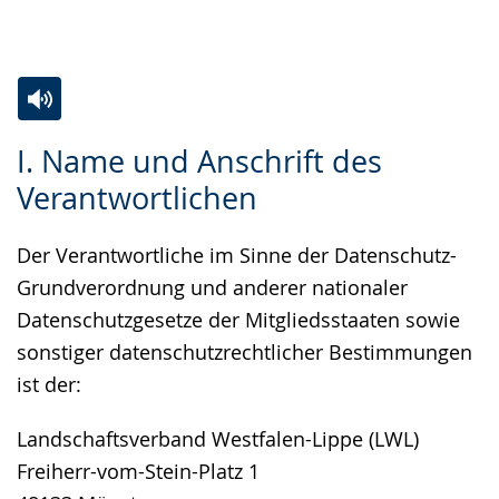
Gebärdensprache
wird
angezeigt.
Zur
Aktiviere
Ein
I. Name und Anschrift des
Leichten
Audio-
Video
Verantwortlichen
Sprache
Unterstützung.
in
wechseln.
Deutscher
Der Verantwortliche im Sinne der Datenschutz-
Gebärdensprache
Grundverordnung und anderer nationaler
wird
Datenschutzgesetze der Mitgliedsstaaten sowie
angezeigt.
sonstiger datenschutzrechtlicher Bestimmungen
ist der:
Landschaftsverband Westfalen-Lippe (LWL)
Freiherr-vom-Stein-Platz 1