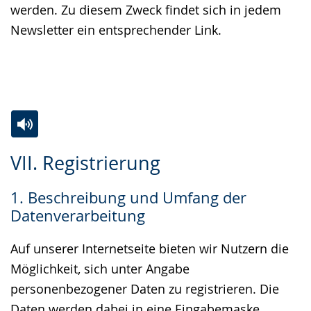
werden. Zu diesem Zweck findet sich in jedem
Newsletter ein entsprechender Link.
Zur
Aktiviere
Ein
VII. Registrierung
Leichten
Audio-
Video
Sprache
Unterstützung.
in
1. Beschreibung und Umfang der
wechseln.
Deutscher
Datenverarbeitung
Gebärdensprache
wird
Auf unserer Internetseite bieten wir Nutzern die
angezeigt.
Möglichkeit, sich unter Angabe
personenbezogener Daten zu registrieren. Die
Daten werden dabei in eine Eingabemaske