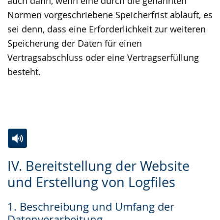
auch dann, wenn eine durch die genannten
Normen vorgeschriebene Speicherfrist abläuft, es
sei denn, dass eine Erforderlichkeit zur weiteren
Speicherung der Daten für einen
Vertragsabschluss oder eine Vertragserfüllung
besteht.
Zur
Aktiviere
Ein
IV. Bereitstellung der Website
Leichten
Audio-
Video
und Erstellung von Logfiles
Sprache
Unterstützung.
in
wechseln.
Deutscher
1. Beschreibung und Umfang der
Gebärdensprache
Datenverarbeitung