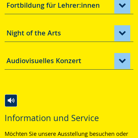
Fortbildung für Lehrer:innen
Night of the Arts
Audiovisuelles Konzert
Zur
Aktiviere
Ein
Information und Service
Leichten
Audio-
Video
Sprache
Unterstützung.
in
Möchten Sie unsere Ausstellung besuchen oder
wechseln.
Deutscher