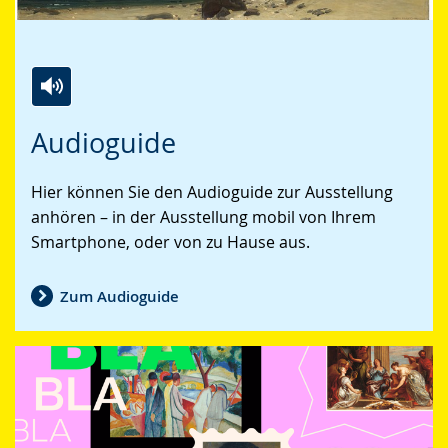
Zur
Aktiviere
Ein
Audioguide
Leichten
Audio-
Video
Sprache
Unterstützung.
in
Hier können Sie den Audioguide zur Ausstellung
wechseln.
Deutscher
anhören – in der Ausstellung mobil von Ihrem
Gebärdensprache
Smartphone, oder von zu Hause aus.
wird
angezeigt.
Zum Audioguide