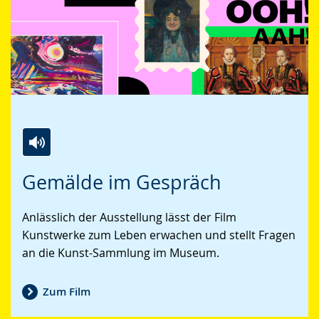
Zur
Aktiviere
Ein
Gemälde im Gespräch
Leichten
Audio-
Video
Sprache
Unterstützung.
in
Anlässlich der Ausstellung lässt der Film
wechseln.
Deutscher
Kunstwerke zum Leben erwachen und stellt Fragen
Gebärdensprache
an die Kunst-Sammlung im Museum.
wird
angezeigt.
Zum Film