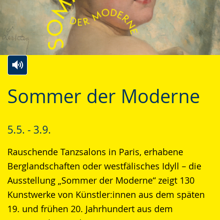
Zur
Aktiviere
Ein
Sommer der Moderne
Leichten
Audio-
Video
Sprache
Unterstützung.
in
wechseln.
Deutscher
5.5. - 3.9.
Gebärdensprache
Rauschende Tanzsalons in Paris, erhabene
wird
Berglandschaften oder westfälisches Idyll – die
angezeigt.
Ausstellung „Sommer der Moderne“ zeigt 130
Kunstwerke von Künstler:innen aus dem späten
19. und frühen 20. Jahrhundert aus dem